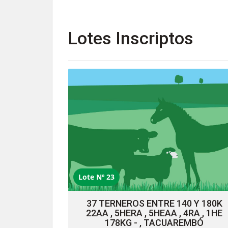
Lotes Inscriptos
Lote Nº 23
37 TERNEROS ENTRE 140 Y 180K
22AA , 5HERA , 5HEAA , 4RA , 1HE
178KG - , TACUAREMBÓ