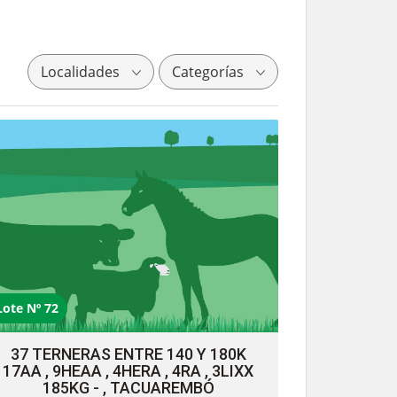
Localidades
Categorías
Lote Nº 72
37 TERNERAS ENTRE 140 Y 180K
17AA , 9HEAA , 4HERA , 4RA , 3LIXX
185KG - , TACUAREMBÓ