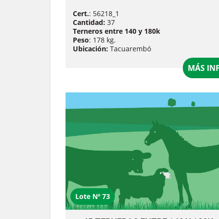
Cert.
: 56218_1
Cantidad:
37
Terneros entre 140 y 180k
Peso
: 178 kg.
Ubicación:
Tacuarembó
MÁS IN
Lote Nº 73