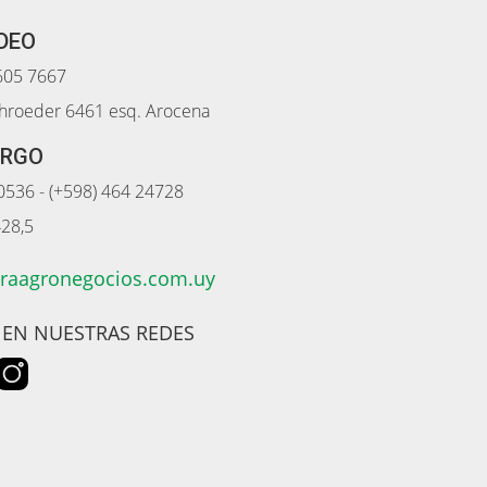
DEO
2605 7667
chroeder 6461 esq. Arocena
ARGO
0536 - (+598) 464 24728
428,5
iraagronegocios.com.uy
 EN NUESTRAS REDES