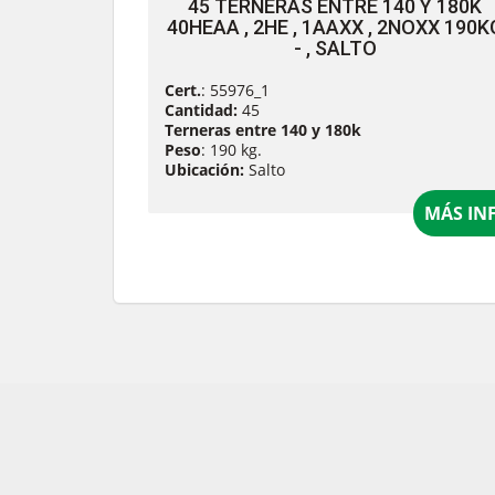
45 TERNERAS ENTRE 140 Y 180K
40HEAA , 2HE , 1AAXX , 2NOXX 190K
- , SALTO
Cert.
: 55976_1
Cantidad:
45
Terneras entre 140 y 180k
Peso
: 190 kg.
Ubicación:
Salto
MÁS IN