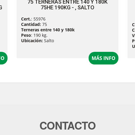
75 TERNERAS ENTRE 140 Y 180K
G
75HE 190KG - , SALTO
Cert.
: 55976
Cantidad:
75
C
Terneras entre 140 y 180k
C
Peso
: 190 kg.
V
Ubicación:
Salto
P
U
FO
MÁS INFO
CONTACTO