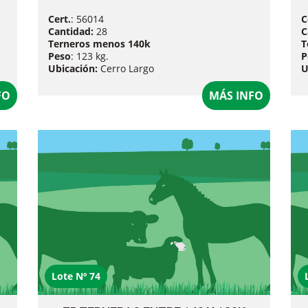
Cert.
: 56014
C
Cantidad:
28
C
Terneros menos 140k
T
Peso
: 123 kg.
P
Ubicación:
Cerro Largo
U
FO
MÁS INFO
Lote Nº 74