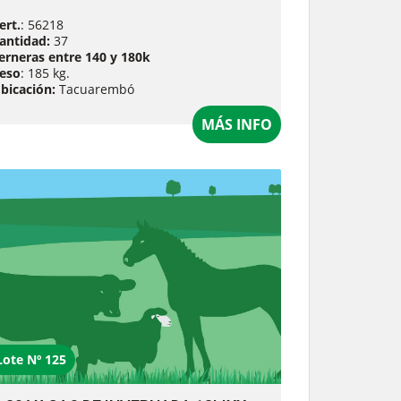
ert.
: 56218
antidad:
37
erneras entre 140 y 180k
eso
: 185 kg.
bicación:
Tacuarembó
MÁS INFO
Lote Nº 125