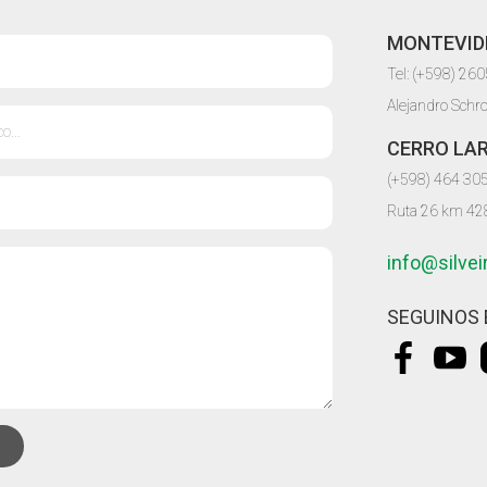
MONTEVID
Tel: (+598) 26
Alejandro Schr
CERRO LA
(+598) 464 30
Ruta 26 km 42
info@silve
SEGUINOS 