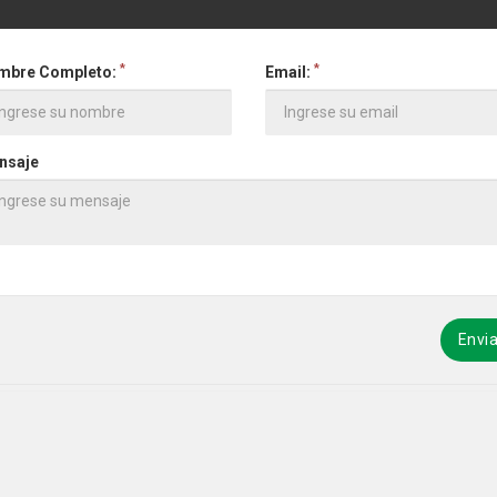
*
*
mbre Completo:
Email:
nsaje
Envia