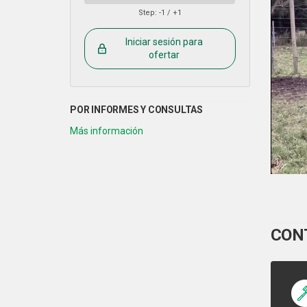
Step: -1 / +1
Iniciar sesión para
ofertar
CON