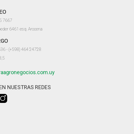
EO
05 7667
oeder 6461 esq. Arocena
RGO
536 - (+598) 464 24728
8,5
iraagronegocios.com.uy
EN NUESTRAS REDES