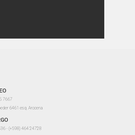
EO
05 7667
oeder 6461 esq. Arocena
RGO
536 - (+598) 464 24728