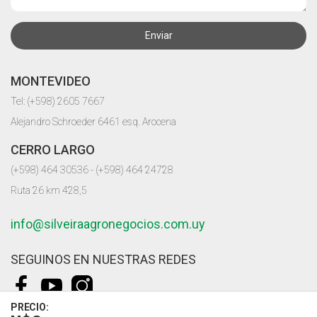
Enviar
MONTEVIDEO
Tel: (+598) 2605 7667
Alejandro Schroeder 6461 esq. Arocena
CERRO LARGO
(+598) 464 30536 - (+598) 464 24728
Ruta 26 km 428,5
info@silveiraagronegocios.com.uy
SEGUINOS EN NUESTRAS REDES
PRECIO: