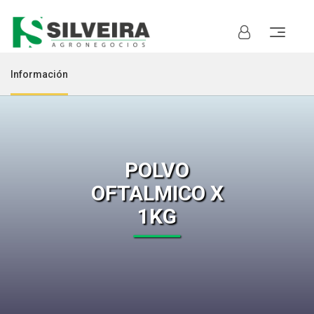
Información
POLVO
OFTALMICO X
1KG