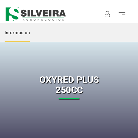
Información
OXYRED PLUS
250CC