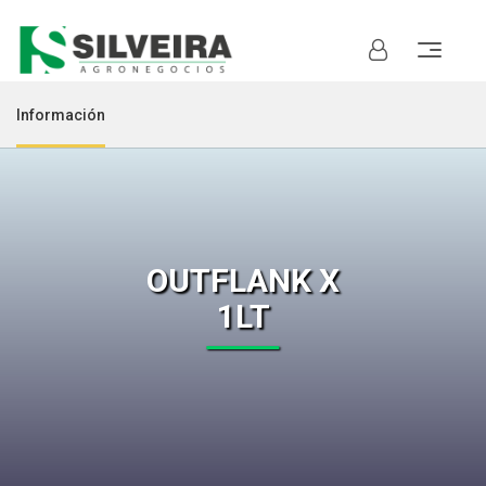
Información
OUTFLANK X
1LT