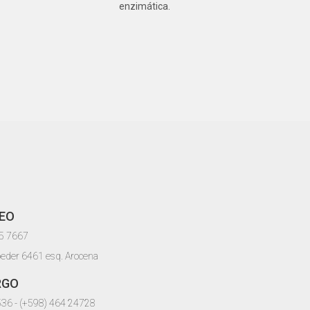
enzimática.
EO
05 7667
oeder 6461 esq. Arocena
RGO
536 - (+598) 464 24728