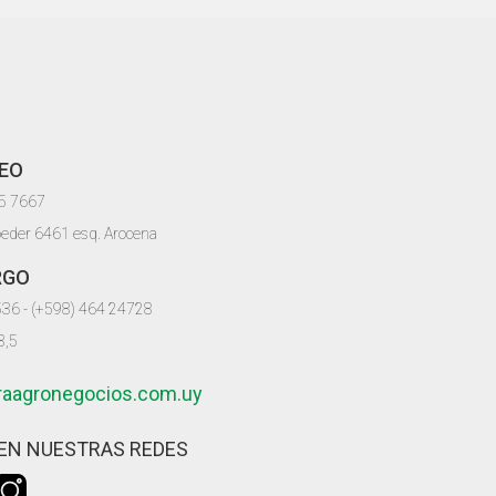
EO
05 7667
oeder 6461 esq. Arocena
RGO
536 - (+598) 464 24728
8,5
iraagronegocios.com.uy
EN NUESTRAS REDES