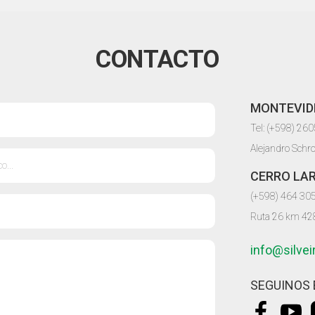
CONTACTO
MONTEVID
Tel: (+598) 26
Alejandro Schr
CERRO LA
(+598) 464 30
Ruta 26 km 42
info@silve
SEGUINOS 