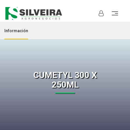
Información
CUMETYL 300 X
250ML