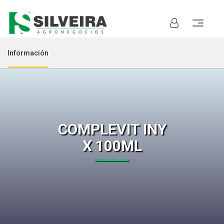
Información
COMPLEVIT INY
X 100ML