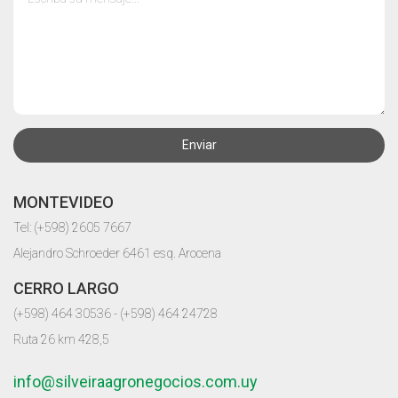
Enviar
MONTEVIDEO
Tel: (+598) 2605 7667
Alejandro Schroeder 6461 esq. Arocena
CERRO LARGO
(+598) 464 30536 - (+598) 464 24728
Ruta 26 km 428,5
info@silveiraagronegocios.com.uy