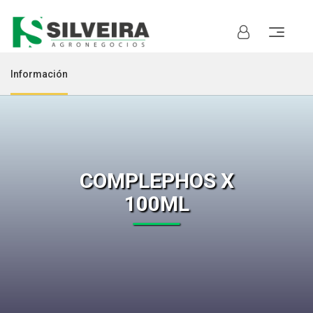
Información
COMPLEPHOS X
100ML