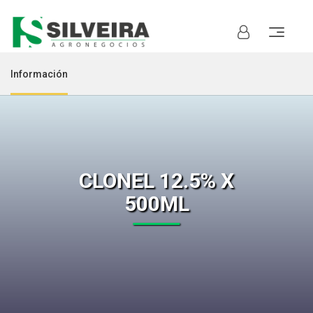
Información
CLONEL 12.5% X
500ML