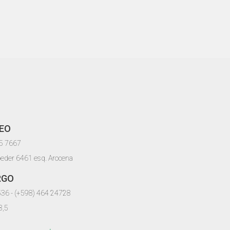
EO
05 7667
oeder 6461 esq. Arocena
RGO
536 - (+598) 464 24728
8,5