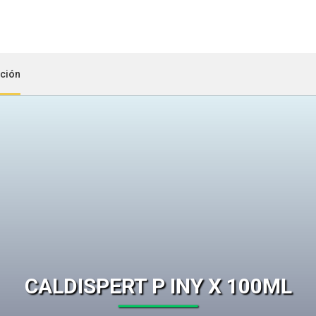
ción
CALDISPERT P INY X 100ML