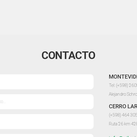
CONTACTO
MONTEVID
Tel: (+598) 26
Alejandro Schr
CERRO LA
(+598) 464 30
Ruta 26 km 42