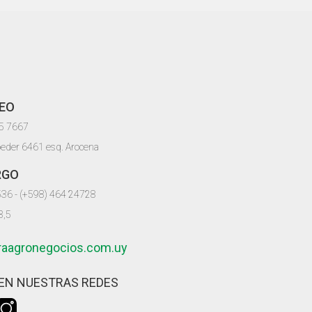
EO
05 7667
oeder 6461 esq. Arocena
RGO
536 - (+598) 464 24728
8,5
iraagronegocios.com.uy
EN NUESTRAS REDES