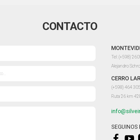
CONTACTO
MONTEVID
Tel: (+598) 26
Alejandro Schr
CERRO LA
(+598) 464 30
Ruta 26 km 42
info@silve
SEGUINOS 