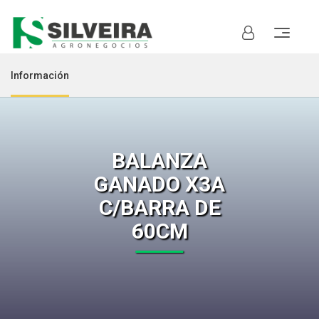
Información
BALANZA
GANADO X3A
C/BARRA DE
60CM