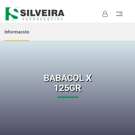
Información
BABACOL X
125GR