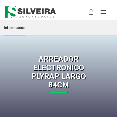
Información
ARREADOR
ELECTRONICO
PLYRAP LARGO
84CM